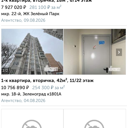
1-к квартира, вторичка, 28м², 6/14 этаж
₽
₽
7 927 020
281 100
за м²
мкр. 22-й, ЖК Зелёный Парк
Агентство, 09.08.2026
‹
›
2
/2
1-к квартира, вторичка, 42м², 11/22 этаж
₽
₽
10 756 890
254 300
за м²
мкр. 18-й, Зеленоград к1801А
Агентство, 04.08.2026