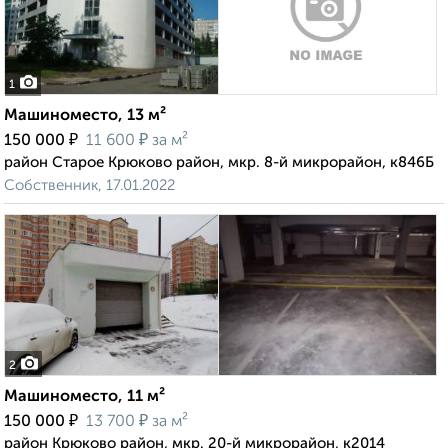
1
Машиноместо, 13 м²
₽
₽
150 000
11 600
за м²
район Старое Крюково район, мкр. 8-й микрорайон, к846Б
Собственник, 17.01.2022
2
Машиноместо, 11 м²
₽
₽
150 000
13 700
за м²
район Крюково район, мкр. 20-й микрорайон, к2014