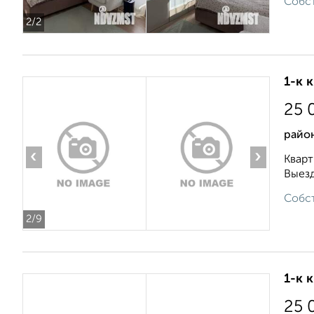
Собст
2
/2
1-к 
25 
район
‹
›
Кварт
Выезд
Собст
2
/9
1-к 
25 