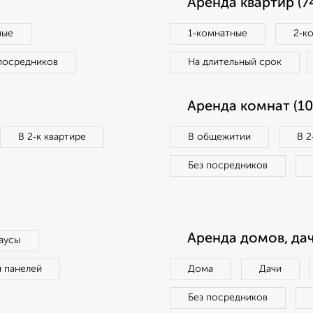
Аренда квартир (7
ные
1‑комнатные
2‑к
посредников
На длительный срок
Аренда комнат (10
В 2‑к квартире
В общежитии
В 2
Без посредников
Аренда домов, дач
аусы
п панелей
Дома
Дачи
Без посредников