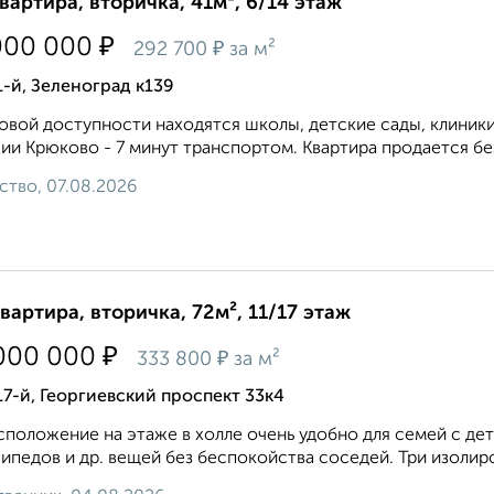
квартира, вторичка, 41м², 6/14 этаж
₽
000 000
₽
292 700
за м²
1-й, Зеленоград к139
овой доступности находятся школы, детские сады, клиники
ии Крюково - 7 минут транспортом. Квартира продается бе
ство, 07.08.2026
квартира, вторичка, 72м², 11/17 этаж
₽
000 000
₽
333 800
за м²
17-й, Георгиевский проспект 33к4
сположение на этаже в холле очень удобно для семей с дет
ипедов и др. вещей без беспокойства соседей. Три изолиро