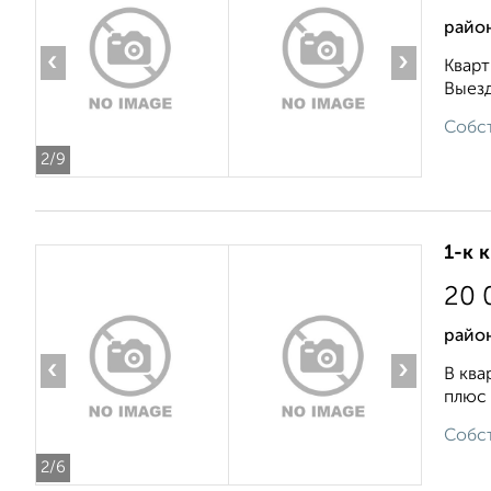
район
‹
›
Кварт
Выезд
Собст
2
/9
1-к 
20 
район
‹
›
В ква
плюс 
Собст
2
/6