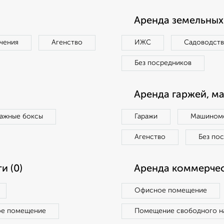
Аренда земельных 
чения
Агенство
ИЖС
Садоводст
Без посредников
Аренда гаржей, м
ражные боксы
Гаражи
Машиноме
Агенство
Без по
и (0)
Аренда коммерчес
Офисное помещение
ое помещение
Помещение свободного н