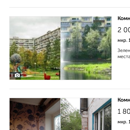
Комн
2 0
мкр. 
Зелен
места
8
Комн
1 8
мкр. 