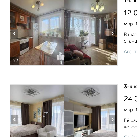
1-к 
12 
мкр. 
‹
›
В шаг
станц
Агент
2
/2
3-к 
24 
мкр. 
‹
›
Её ра
велос