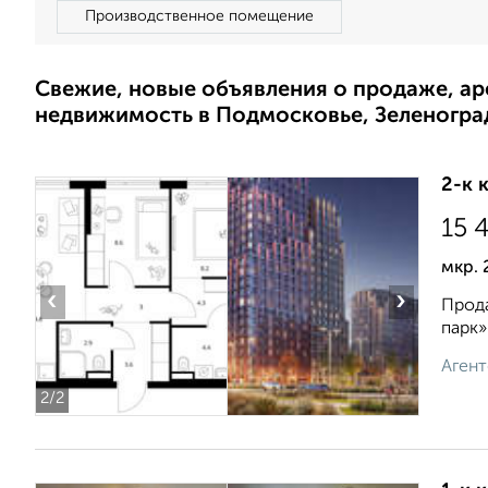
Производственное помещение
Свежие, новые объявления о продаже, а
недвижимость в Подмосковье, Зеленогра
2-к 
15 
мкр. 
‹
›
Прода
парк»
Агент
2
/2