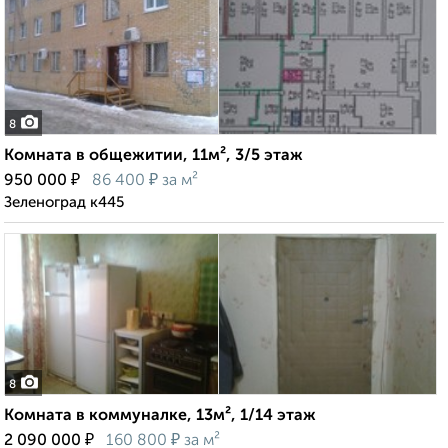
8
Комната в общежитии, 11м², 3/5 этаж
₽
₽
950 000
86 400
за м²
Зеленоград к445
8
Комната в коммуналке, 13м², 1/14 этаж
₽
₽
2 090 000
160 800
за м²