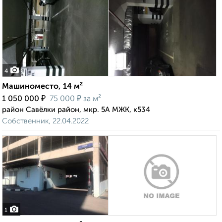
4
Машиноместо, 14 м²
₽
₽
1 050 000
75 000
за м²
район Савёлки район, мкр. 5А МЖК, к534
Собственник, 22.04.2022
1