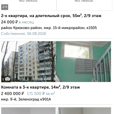
2
/4
2-к квартира, на длительный срок, 55м², 2/9 этаж
₽
24 000
в месяц
район Крюково район, мкр. 15-й микрорайон, к1505
Собственник, 06.08.2026
5
Комната в 3-к квартире, 14м², 2/9 этаж
₽
₽
2 400 000
171 500
за м²
мкр. 9-й, Зеленоград к901А