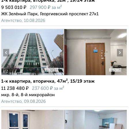
1-к квартира, вторичка, 32м², 19/24 этаж
₽
₽
9 503 010
297 900
за м²
ЖК Зелёный Парк, Георгиевский проспект 27к1
Агентство, 10.08.2026
‹
›
2
/2
1-к квартира, вторичка, 47м², 15/19 этаж
₽
₽
11 238 480
237 600
за м²
мкр. 8-й, 8-й микрорайон
Агентство, 09.08.2026