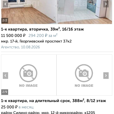
‹
›
2
/2
1-к квартира, вторичка, 39м², 16/16 этаж
₽
₽
11 500 000
294 200
за м²
мкр. 17-й, Георгиевский проспект 37к2
Агентство, 10.08.2026
‹
›
2
/9
1-к квартира, на длительный срок, 388м², 8/12 этаж
₽
25 000
в месяц
район Силино район, мкр. 12-й микрорайон, к1205