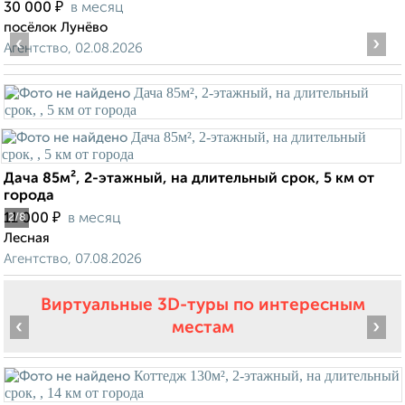
₽
30 000
в месяц
посёлок Лунёво
‹
›
Агентство, 02.08.2026
Дача 85м², 2-этажный, на длительный срок, 5 км от
города
₽
11 000
в месяц
2
/8
Лесная
Агентство, 07.08.2026
Виртуальные 3D-туры по интересным
‹
›
местам