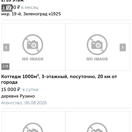
2/16 этаж
₽
13 000
в месяц
8
мкр. 19-й, Зеленоград к1925
‹
›
2
/8
Коттедж 1000м², 3-этажный, посуточно, 20 км от
города
₽
15 000
в сутки
деревня Рузино
Агентство, 06.08.2026