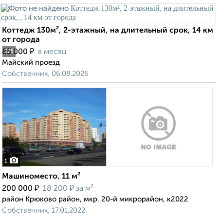
Коттедж 130м², 2-этажный, на длительный срок, 14 км
от города
₽
85 000
в месяц
2
/8
Майский проезд
Собственник, 06.08.2026
1
Машиноместо, 11 м²
₽
₽
200 000
18 200
за м²
район Крюково район, мкр. 20-й микрорайон, к2022
Собственник, 17.01.2022