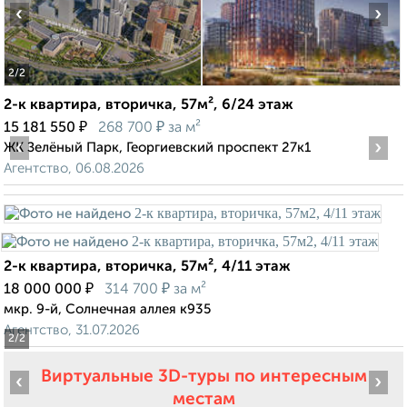
‹
›
2
/2
2-к квартира, вторичка, 57м², 6/24 этаж
₽
₽
15 181 550
268 700
за м²
‹
›
ЖК Зелёный Парк, Георгиевский проспект 27к1
Агентство, 06.08.2026
2-к квартира, вторичка, 57м², 4/11 этаж
₽
₽
18 000 000
314 700
за м²
мкр. 9-й, Солнечная аллея к935
Агентство, 31.07.2026
2
/2
Виртуальные 3D-туры по интересным
‹
›
местам