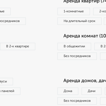
Аренда квартир (7
ные
1‑комнатные
2‑к
посредников
На длительный срок
Аренда комнат (10
В 2‑к квартире
В общежитии
В 2
Без посредников
Аренда домов, дач
аусы
п панелей
Дома
Дачи
Без посредников