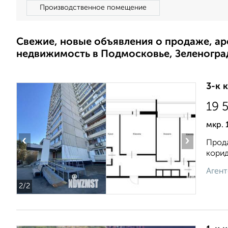
Производственное помещение
Свежие, новые объявления о продаже, а
недвижимость в Подмосковье, Зеленогра
3-к 
19 
мкр. 
‹
›
Прода
корид
Агент
2
/2