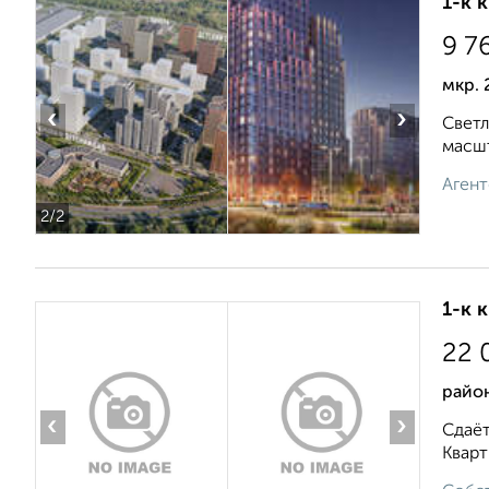
1-к 
9 7
мкр. 
‹
›
Светл
масшт
Агент
2
/2
1-к 
22 
район
‹
›
Сдаёт
Кварт