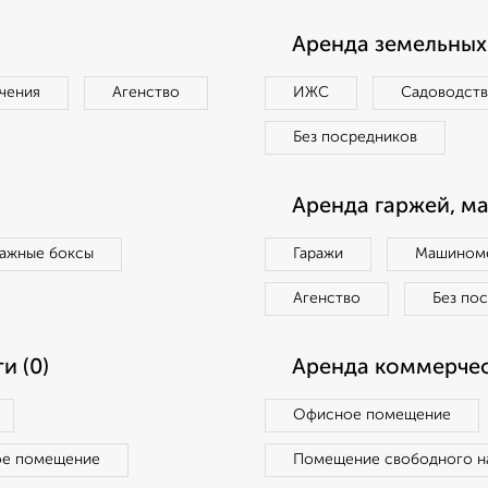
Аренда земельных 
чения
Агенство
ИЖС
Садоводст
Без посредников
Аренда гаржей, м
ражные боксы
Гаражи
Машиноме
Агенство
Без по
и (0)
Аренда коммерчес
Офисное помещение
ое помещение
Помещение свободного н