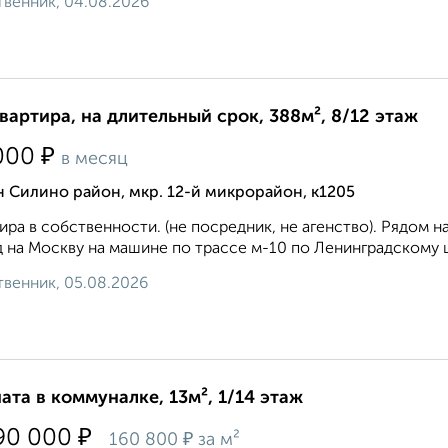
венник, 04.08.2026
квартира, на длительный срок, 388м², 8/12 этаж
₽
000
в месяц
 Силино район, мкр. 12-й микрорайон, к1205
ира в собственности. (не посредник, не агенство). Рядом 
 на Москву на машине по трассе м-10 по Ленинградскому ш
венник, 05.08.2026
ата в коммуналке, 13м², 1/14 этаж
₽
90 000
₽
160 800
за м²