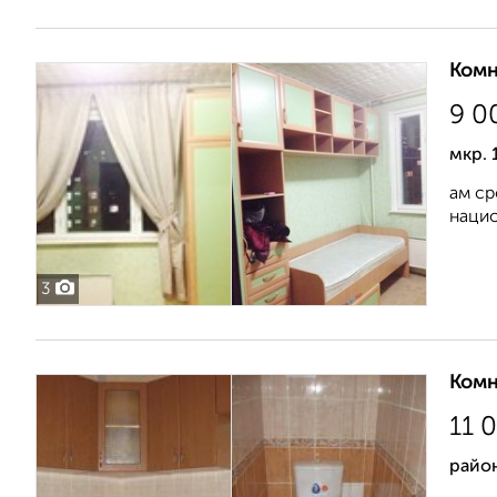
Комн
9 0
мкр. 
ам ср
наци
3
Комн
11 
район