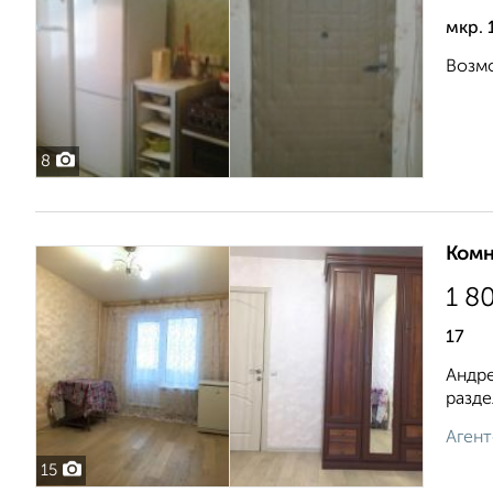
мкр. 
Возмо
8
Комн
1 8
17
Андре
разде
Агент
15