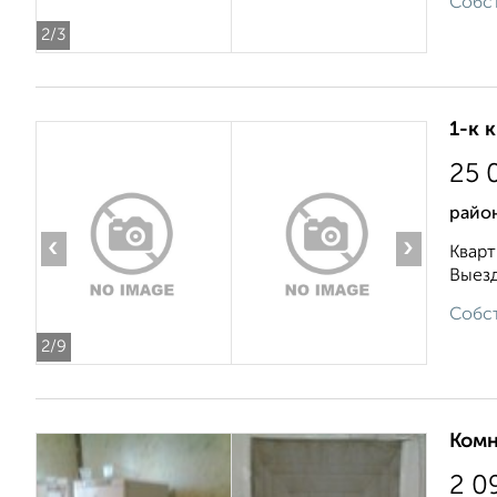
Собст
2
/3
1-к 
25 
район
‹
›
Кварт
Выезд
Собст
2
/9
Комн
2 0