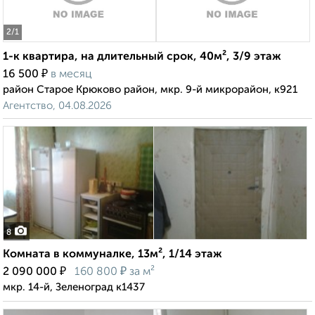
2
/1
1-к квартира, на длительный срок, 40м², 3/9 этаж
₽
16 500
в месяц
район Старое Крюково район, мкр. 9-й микрорайон, к921
Агентство, 04.08.2026
8
Комната в коммуналке, 13м², 1/14 этаж
₽
₽
2 090 000
160 800
за м²
мкр. 14-й, Зеленоград к1437