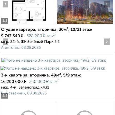
‹
›
2
/2
Студия квартира, вторичка, 30м², 10/21 этаж
₽
₽
9 747 540
328 200
за м²
‹
›
мкр. 22-й, ЖК Зелёный Парк 5.2
Агентство, 08.08.2026
3-к квартира, вторичка, 49м², 5/9 этаж
₽
₽
16 200 000
330 000
за м²
мкр. 4-й, Зеленоград к431
Собственник, 09.08.2026
2
/2