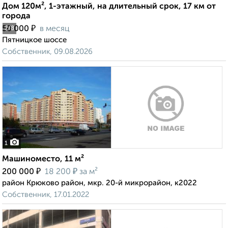
Дом 120м², 1-этажный, на длительный срок, 17 км от
города
₽
50 000
в месяц
2
/8
Пятницкое шоссе
Собственник, 09.08.2026
1
Машиноместо, 11 м²
₽
₽
200 000
18 200
за м²
район Крюково район, мкр. 20-й микрорайон, к2022
Собственник, 17.01.2022