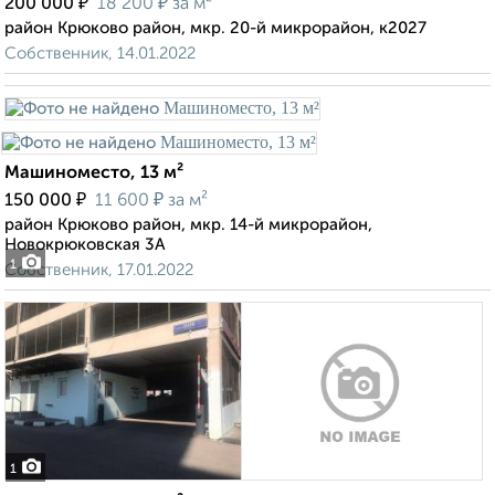
₽
₽
200 000
18 200
за м²
район Крюково район, мкр. 20-й микрорайон, к2027
Собственник, 14.01.2022
Машиноместо, 13 м²
₽
₽
150 000
11 600
за м²
район Крюково район, мкр. 14-й микрорайон,
Новокрюковская 3А
1
Собственник, 17.01.2022
1