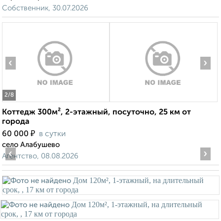
Собственник, 30.07.2026
‹
›
2
/8
Коттедж 300м², 2-этажный, посуточно, 25 км от
города
₽
60 000
в сутки
село Алабушево
‹
›
Агентство, 08.08.2026