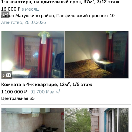
1-к квартира, на длительный срок, 37м², 3/12 этаж
₽
16 000
в месяц
2
/4
район Матушкино район, Панфиловский проспект 10
Агентство, 26.07.2026
5
Комната в 4-к квартире, 12м², 1/5 этаж
₽
₽
1 100 000
91 700
за м²
Центральная 35