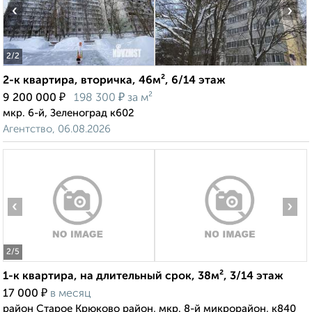
‹
›
2
/2
2-к квартира, вторичка, 46м², 6/14 этаж
₽
₽
9 200 000
198 300
за м²
мкр. 6-й, Зеленоград к602
Агентство, 06.08.2026
‹
›
2
/5
1-к квартира, на длительный срок, 38м², 3/14 этаж
₽
17 000
в месяц
район Старое Крюково район, мкр. 8-й микрорайон, к840