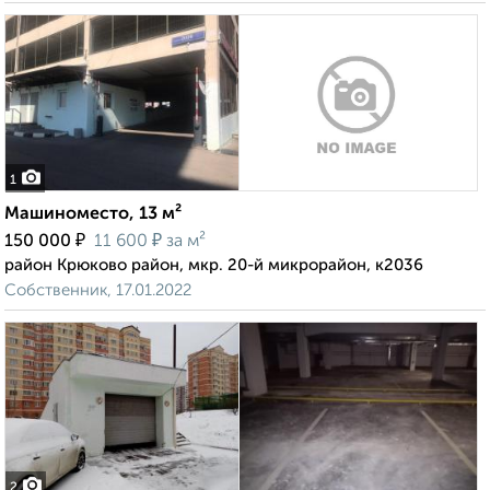
1
Машиноместо, 13 м²
₽
₽
150 000
11 600
за м²
район Крюково район, мкр. 20-й микрорайон, к2036
Собственник, 17.01.2022
2